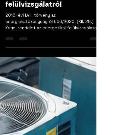
A hatályos jogszabályok az
energetikai
felülvizsgálatról
2015. évi LVII. törvény az
energiahatékonyságról 666/2020. (XII. 28.)
Korm. rendelet az energetikai felülvizsgálatról
19/2021. (IV. 14.)...