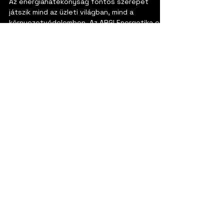
Ágoston Róbert
Feb 3, 2025
1 min read
Hűtés-Fűtés rendszerek
hatékonysága
Az energiahatékonyság fontos szerepet
játszik mind az üzleti világban, mind a
környezetvédelemben. Az ARGI Energetika egy
olyan...